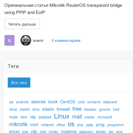
Оригинальная статья Mikrotik RouterOS transparent bridge
using PPtP and EoIP
Читать дальше
0
enemi
0 комментариев
Теги
Все теги
asterisk
book
CentOS
ad
android
cmd
comand
datacard
free
elastix
firewall
dhcp
distrib
dlna
freepbx
gnome
hdd
Linux
mail
hosts
html
http
iptables
media
microsoft
os
mikrotik
mint
prog
network
office
php
pptp
programm
proxy
rdp
routeros
pxe
root
router
sabayon
server
sip
sms