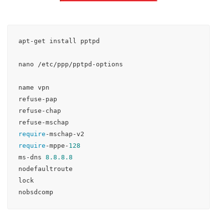
apt-get install pptpd

nano /etc/ppp/pptpd-options

name vpn

refuse-pap

refuse-chap

require
require
-mppe-
128
ms-dns 
8.8
.8
.8
nodefaultroute

lock
