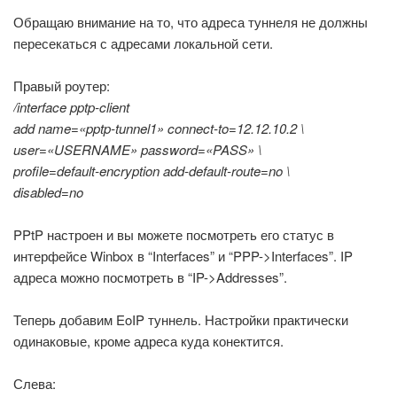
Обращаю внимание на то, что адреса туннеля не должны
пересекаться с адресами локальной сети.
Правый роутер:
/interface pptp-client
add name=«pptp-tunnel1» connect-to=12.12.10.2 \
user=«USERNAME» password=«PASS» \
profile=default-encryption add-default-route=no \
disabled=no
PPtP настроен и вы можете посмотреть его статус в
интерфейсе Winbox в “Interfaces” и “PPP->Interfaces”. IP
адреса можно посмотреть в “IP->Addresses”.
Теперь добавим EoIP туннель. Настройки практически
одинаковые, кроме адреса куда конектится.
Слева: