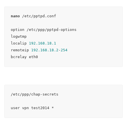
nano
 /etc/pptpd.conf

option /etc/ppp/pptpd-options

logwtmp

localip 
192.168.18.1
remoteip 
192.168.18.2
-
254
bcrelay eth0
/etc/ppp/chap-secrets

user vpn test2014 *