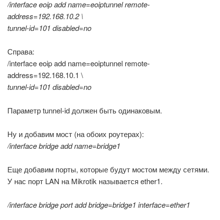
/interface eoip add name=eoiptunnel remote-
address=192.168.10.2 \
tunnel-id=101 disabled=no
Справа:
/interface eoip add name=eoiptunnel remote-
address=192.168.10.1 \
tunnel-id=101 disabled=no
Параметр tunnel-id должен быть одинаковым.
Ну и добавим мост (на обоих роутерах):
/interface bridge add name=bridge1
Еще добавим порты, которые будут мостом между сетями.
У нас порт LAN на Mikrotik называется ether1.
/interface bridge port add bridge=bridge1 interface=ether1