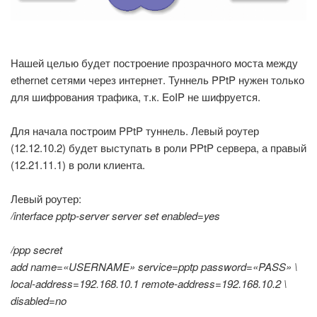
Нашей целью будет построение прозрачного моста между
ethernet сетями через интернет. Туннель PPtP нужен только
для шифрования трафика, т.к. EoIP не шифруется.
Для начала построим PPtP туннель. Левый роутер
(12.12.10.2) будет выступать в роли PPtP сервера, а правый
(12.21.11.1) в роли клиента.
Левый роутер:
/interface pptp-server server set enabled=yes
/ppp secret
add name=«USERNAME» service=pptp password=«PASS» \
local-address=192.168.10.1 remote-address=192.168.10.2 \
disabled=no