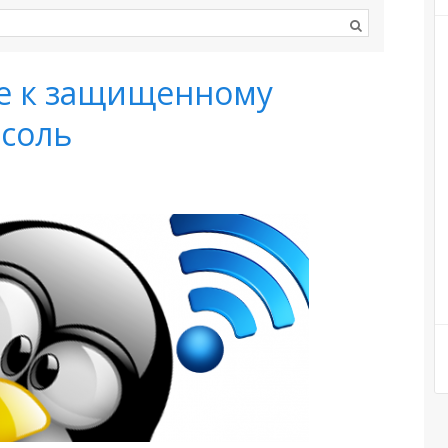
е к защищенному
нсоль