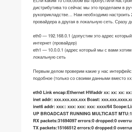
Если каким то способом вы пропустили настрой
дистрибутива то сейчас мы это проделаем в руч
рукоприкладстве… Нам необходимо настроить 
провайдера а другая в локальную сеть. Сразу 
eth0 — 192.168.0.1 (допустим это адрес котор
интернет (провайдер)
eth1 — 10.0.0.1 (адрес который мы с вами хот
локальную сеть
Первым делом проверим какие у нас интерфейсы
подобное (только со своими данными вместо хх
eth0 Link encap:Ethernet HWaddr хх: хх: хх: хх:
inet addr: ххх.ххх.ххх.ххх Bcast: ххх.ххх.хххх.
inet6 addr: ххх:: ххх: ххх: ххх: хххх/64 Scope:L
UP BROADCAST RUNNING MULTICAST MTU:150
RX packets:31694097 errors:0 dropped:0 overru
TX packets:15166512 errors:0 dropped:0 overrun