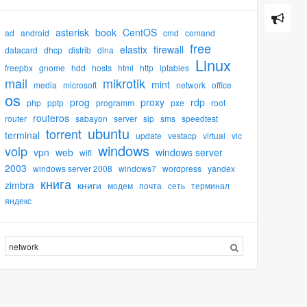
asterisk
book
CentOS
ad
android
cmd
comand
free
elastix
firewall
datacard
dhcp
distrib
dlna
Linux
freepbx
gnome
hdd
hosts
html
http
iptables
mail
mikrotik
mint
media
microsoft
network
office
os
prog
proxy
rdp
php
pptp
programm
pxe
root
routeros
router
sabayon
server
sip
sms
speedtest
ubuntu
torrent
terminal
update
vestacp
virtual
vlc
windows
voip
vpn
web
windows server
wifi
2003
windows server 2008
windows7
wordpress
yandex
книга
zimbra
книги
модем
почта
сеть
терминал
яндекс