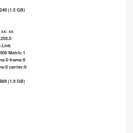
249 (1.5 GB)
 хх: хх
.255.0
e:Link
0 Metric:1
ns:0 frame:0
s:0 carrier:0
889 (1.9 GB)