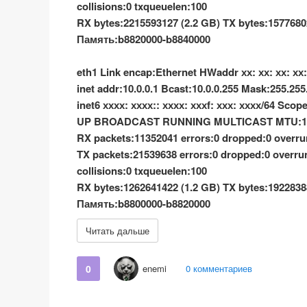
collisions:0 txqueuelen:100
RX bytes:2215593127 (2.2 GB) TX bytes:1577680
Память:b8820000-b8840000
eth1 Link encap:Ethernet HWaddr хх: хх: хх: хх:
inet addr:10.0.0.1 Bcast:10.0.0.255 Mask:255.255
inet6 хххх: хххх:: хххх: хххf: ххх: хххх/64 Scop
UP BROADCAST RUNNING MULTICAST MTU:150
RX packets:11352041 errors:0 dropped:0 overru
TX packets:21539638 errors:0 dropped:0 overrun
collisions:0 txqueuelen:100
RX bytes:1262641422 (1.2 GB) TX bytes:1922838
Память:b8800000-b8820000
Читать дальше
0
enemi
0 комментариев