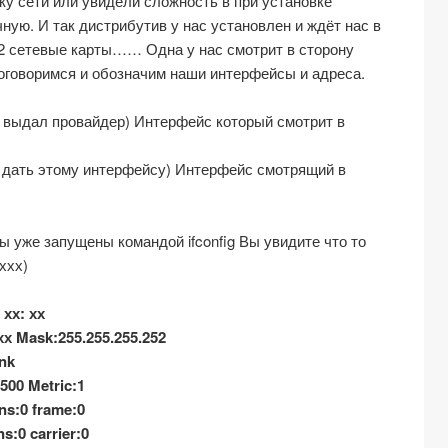
ку сети или увидели сложность в при установке
ную. И так дистрибутив у нас установлен и ждёт нас в
2 сетевые карты…… Одна у нас смотрит в сторону
договоримся и обозначим наши интерфейсы и адреса.
ый выдал провайдер) Интерфейс который смотрит в
им дать этому интерфейсу) Интерфейс смотрящий в
 уже запущены командой ifconfig Вы увидите что то
ххх)
 хх: хх
ххх Mask:255.255.255.252
ink
0 Metric:1
ns:0 frame:0
s:0 carrier:0