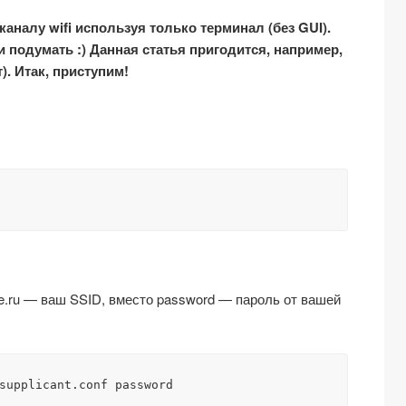
налу wifi используя только терминал (без GUI).
 подумать :) Данная статья пригодится, например,
т). Итак, приступим!
ee.ru — ваш SSID, вместо password — пароль от вашей
supplicant.conf password