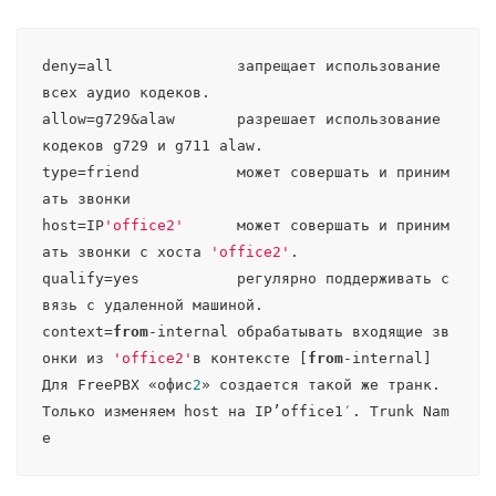
deny=all              запрещает использование 
всех аудио кодеков.

allow=g729&alaw       разрешает использование 
кодеков g729 и g711 alaw.

type=friend           может совершать и приним
ать звонки

host=IP
'office2'
      может совершать и приним
ать звонки с хоста 
'office2'
.

qualify=yes           регулярно поддерживать с
вязь с удаленной машиной.

context=
from
-internal обрабатывать входящие зв
онки из 
'office2'
в контексте [
from
-internal]

Для FreePBX «офис
2
» создается такой же транк. 
Только изменяем host на IP’office1′. Trunk Nam
e