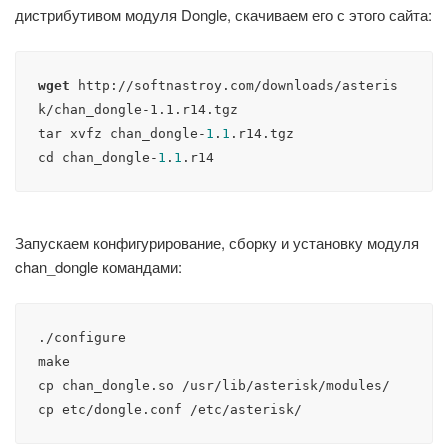
дистрибутивом модуля Dongle, скачиваем его с этого сайта:
wget
http://softnastroy.com/downloads/asteris
k/chan_dongle-1.1.r14.tgz
tar xvfz chan_dongle-
1
.
1
.r14.tgz

cd chan_dongle-
1
.
1
.r14
Запускаем конфигурирование, сборку и установку модуля
chan_dongle командами:
./configure

make

cp chan_dongle.so /usr/lib/asterisk/modules/
