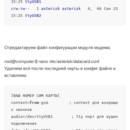
15
:25
ttyUSB1
crw-rw--
   1 
asterisk
asterisk
   4,  66 Сен 23 
15
:25
ttyUSB2
Отредактируем файл конфигурации модуля модема:
root@computer:$ nano /etc/asterisk/datacard.conf
Удаляем всё после последней черты в конфиг файле и
вставляем:
[ВАШ НОМЕР СИМ КАРТЫ]

context=
from
-gsm         ; context для входящи
х звонков

audio=/dev/ttyUSB1        ; tty порт для аудио 
подключения
