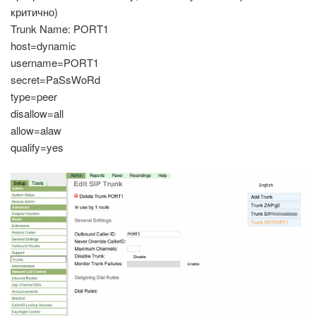
критично)
Trunk Name: PORT1
host=dynamic
username=PORT1
secret=PaSsWoRd
type=peer
disallow=all
allow=alaw
qualify=yes