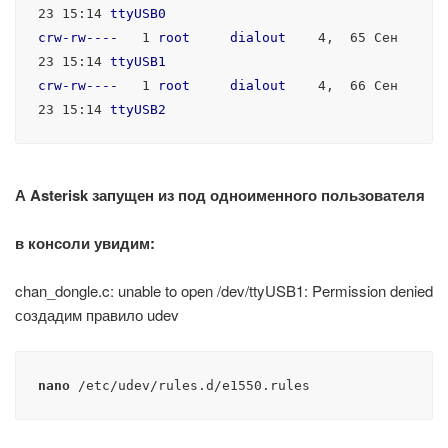
23 15
:14
ttyUSB0
crw-rw----
   1 
root
dialout
    4,  65 Сен 
23 15
:14
ttyUSB1
crw-rw----
   1 
root
dialout
    4,  66 Сен 
23 15
:14
ttyUSB2
А Asterisk запущен из под одноименного пользователя
в консоли увидим:
chan_dongle.c: unable to open /dev/ttyUSB1: Permission denied
создадим правило udev
nano