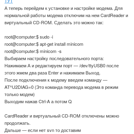
ТУТ
А теперь перейдем к установке и настройке модема. Для
нормальной работы модема отключим на нем CardReader и
виртуальный CD-ROM. Сделать это можно так:
root@computer:$ sudo -i
root@computer:$ apt-get install minicom
root@computer:$ minicom -s
Выбираем настройку последовательного порта:
Нажимаем А и редактируем порт — /dev/ttyUSB0 после
этого жмем два раза Enter и нажимаем Выход.
После подключения к модему введем команду —
AT^U2DIAG=0 (Это команда перевода модема в режим
только модем)
Выходим нажав Ctrl-A а потом Q
CardReader и виртуальный CD-ROM отключены можно
продолжать.
Дальше — если нет svn то доставим