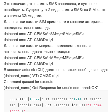
Это означает, что память SMS заполнена, и нужно ее
освободить. Существует 2 вида памяти SMS: на SIM карте
и в самом 3G модеме.
Для очистки памяти SIM применяем в консоли астериска
последовательно команды:
datacard cmd AT+CPMS=\«SM\»,\«SM\»,\«SM\»
datacard cmd AT+CMGD=1,4
Для очистки памяти модема применяем в консоли
астериска последовательно команды:
datacard cmd AT+CPMS=\«ME\»,\«ME\»,\«ME\»
datacard cmd AT+CMGD=1,4
В консоли asterisk (CLI) должно появиться сообщение вида:
[datacard_name] 'AT+CMGD=1,4'
Command queued for execute
[datacard_name] Got Response for user's command:'OK'
...NOTICE[
15627
]: at_response.c:
1714
 at_respon
se: [dongle_name] Got Response 
for
 use
r's comm
and:'
OK
'