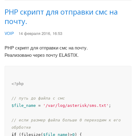
PHP скрипт для отправки смс на
почту.
VOIP
14 февраля 2016, 16:53
PHP скрипт для отправки смс на почту.
Реализовано через почту ELASTIX.
<?php
// путь до файла с смс
$file_name
 = 
'/var/log/asterisk/sms.txt'
;

// если размер файла больше 0 переходим к его 
обрботке
if
 (filesize(
$file_name
)>
0