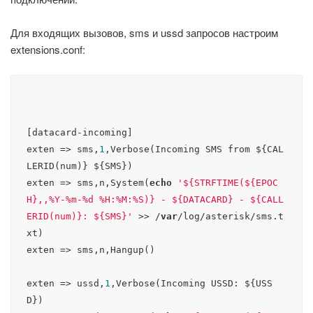
Для входящих вызовов, sms и ussd запросов настроим
extensions.conf:
[datacard-incoming]

exten => sms,
1
,Verbose(Incoming SMS from ${CAL
LERID(num)} ${SMS})

exten => sms,n,System(
echo
'${STRFTIME(${EPOC
H},,%Y-%m-%d %H:%M:%S)} - ${DATACARD} - ${CALL
ERID(num)}: ${SMS}'
 >> /
var
/log/asterisk/sms.t
xt)

exten => sms,n,Hangup()

exten => ussd,
1
,Verbose(Incoming USSD: ${USS
D})
