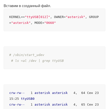
Вставим в созданный файл.
KERNEL==
"ttyUSB[012]"
, OWNER=
"asterisk"
, GROUP
=
"asterisk"
, MODE=
"0660"
# /sbin/start_udev  
# ls =al /dev | grep ttyUSB
crw-rw--
   1 
asterisk
asterisk
   4,  64 Сен 23 
15
:25
ttyUSB0
crw-rw--
   1 
asterisk
asterisk
   4,  65 Сен 23 