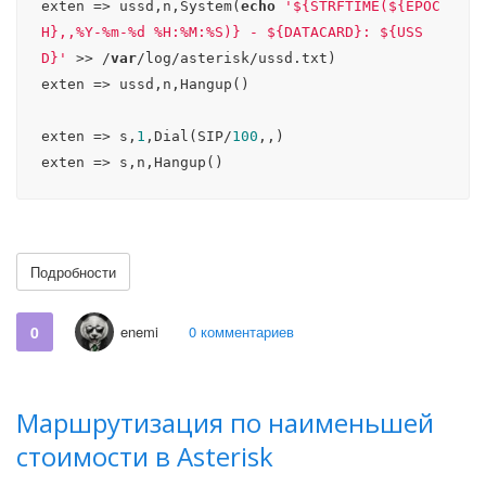
exten => ussd,n,System(
echo
'${STRFTIME(${EPOC
H},,%Y-%m-%d %H:%M:%S)} - ${DATACARD}: ${USS
D}'
 >> /
var
/log/asterisk/ussd.txt)

exten => ussd,n,Hangup()

exten => s,
1
,Dial(SIP/
100
,,)

exten => s,n,Hangup()
Подробности
0
enemi
0 комментариев
Маршрутизация по наименьшей
стоимости в Asterisk