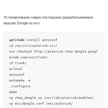
Устанавливаем самую последнюю разрабатываемую
версию Dongle из svn:
aptitude
 install autoconf

cd /usr/src/asterisk-src/

svn checkout 
http://asterisk-chan-dongle.googl
ecode.com/svn/trunk/
cd trunk/

aclocal

autoconf

automake -a

./configure

make

cp chan_dongle.so /usr/lib/asterisk/modules/

cp etc/dongle.conf /etc/asterisk/
