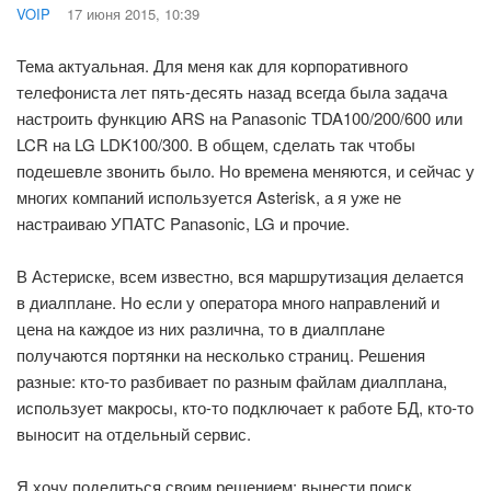
VOIP
17 июня 2015, 10:39
Тема актуальная. Для меня как для корпоративного
телефониста лет пять-десять назад всегда была задача
настроить функцию ARS на Panasonic TDA100/200/600 или
LCR на LG LDK100/300. В общем, сделать так чтобы
подешевле звонить было. Но времена меняются, и сейчас у
многих компаний используется Asterisk, а я уже не
настраиваю УПАТС Panasonic, LG и прочие.
В Астериске, всем известно, вся маршрутизация делается
в диалплане. Но если у оператора много направлений и
цена на каждое из них различна, то в диалплане
получаются портянки на несколько страниц. Решения
разные: кто-то разбивает по разным файлам диалплана,
использует макросы, кто-то подключает к работе БД, кто-то
выносит на отдельный сервис.
Я хочу поделиться своим решением: вынести поиск