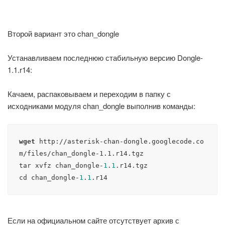
Второй вариант это chan_dongle
Устанавливаем последнюю стабильную версию Dongle-
1.1.r14:
Качаем, распаковываем и переходим в папку с
исходниками модуля chan_dongle выполнив команды:
wget
http://asterisk-chan-dongle.googlecode.co
m/files/chan_dongle-1.1.r14.tgz
tar xvfz chan_dongle-
1
.
1
.r14.tgz

cd chan_dongle-
1
.
1
.r14
Если на официальном сайте отсутствует архив с