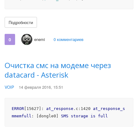
Подробности
0
enemi
0 комментариев
Очистка смс на модеме через
datacard - Asterisk
VOIP
14 февраля 2016, 15:51
ERROR
[15627]
: 
at_response
.c
:1420
at_response_s
mmemfull
: 
[dongle0]
SMS
storage
is
full