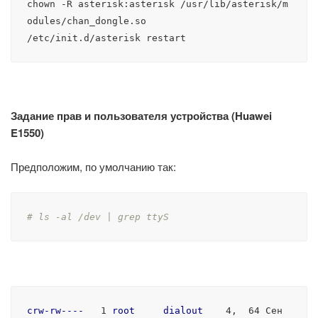
chown -R asterisk:asterisk /usr/lib/asterisk/m
odules/chan_dongle.so

/etc/init.d/asterisk restart
Задание прав и пользователя устройства (Huawei
E1550)
Предположим, по умолчанию так:
# ls -al /dev | grep ttyS
crw-rw----
   1 
root
dialout
    4,  64 Сен 