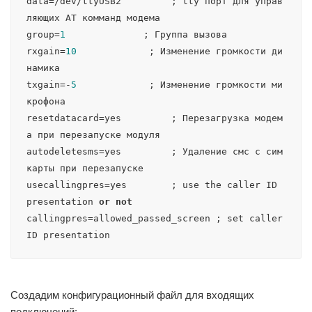
data=/dev/ttyUSB2         ; tty порт для управ
ляющих AT комманд модема

group=
1
              ; Группа вызова

rxgain=
10
             ; Изменение громкости ди
намика

txgain=-
5
             ; Изменение громкости ми
крофона

resetdatacard=yes         ; Перезагрузка модем
а при перезапуске модуля

autodeletesms=yes         ; Удаление смс с сим
карты при перезапуске

usecallingpres=yes        ; use the caller ID 
presentation 
or
not
callingpres=allowed_passed_screen ; set caller 
ID presentation
Создадим конфигурационный файл для входящих
подключений: