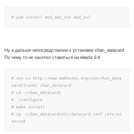
# yum install mod_dav_svn mod_ssl
Ну а дальше непосредственно к установке chan_datacard.
По чему то не захотел ставиться на elastix 2.4
# svn co http://www.makhutov.org/svn/chan_data
card/trunk/ chan_datacard
# cd ~/chan_datacard/
# ./configure
# make install
# cp ~/chan_datacard/etc/datacard.conf /etc/as
terisk