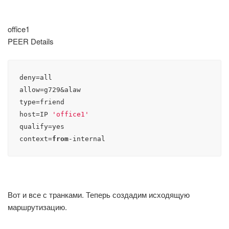
office1
PEER Details
deny=all

allow=g729&alaw

type=friend

host=IP 
'office1'
qualify=yes

context=
from
-internal
Вот и все с транками. Теперь создадим исходящую
маршрутизацию.