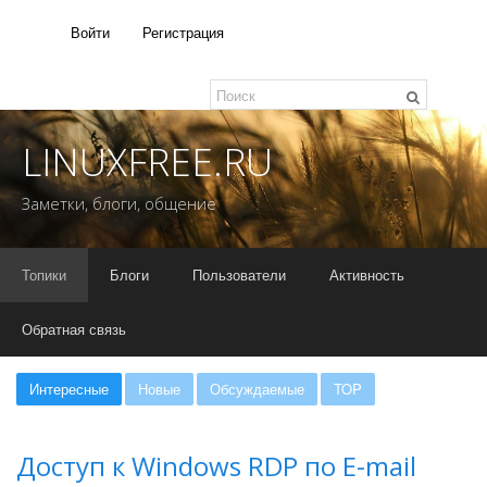
Войти
Регистрация
LINUXFREE.RU
Заметки, блоги, общение
Топики
Блоги
Пользователи
Активность
Обратная связь
Интересные
Новые
Обсуждаемые
TOP
Доступ к Windows RDP по E-mail