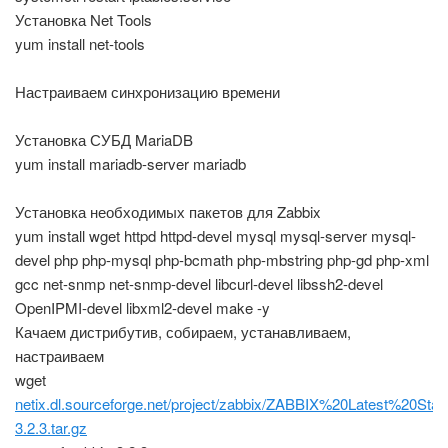
Установка Net Tools
yum install net-tools
Настраиваем синхронизацию времени
Установка СУБД MariaDB
yum install mariadb-server mariadb
Установка необходимых пакетов для Zabbix
yum install wget httpd httpd-devel mysql mysql-server mysql-
devel php php-mysql php-bcmath php-mbstring php-gd php-xml
gcc net-snmp net-snmp-devel libcurl-devel libssh2-devel
OpenIPMI-devel libxml2-devel make -y
Качаем дистрибутив, собираем, устанавливаем,
настраиваем
wget
netix.dl.sourceforge.net/project/zabbix/ZABBIX%20Latest%20Stabl
3.2.3.tar.gz