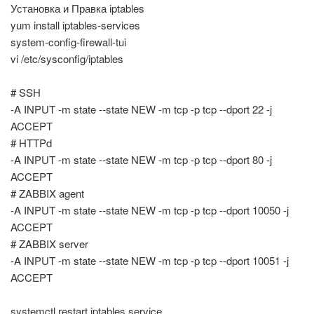
Установка и Правка iptables
yum install iptables-services
system-config-firewall-tui
vi /etc/sysconfig/iptables
# SSH
-A INPUT -m state --state NEW -m tcp -p tcp --dport 22 -j
ACCEPT
# HTTPd
-A INPUT -m state --state NEW -m tcp -p tcp --dport 80 -j
ACCEPT
# ZABBIX agent
-A INPUT -m state --state NEW -m tcp -p tcp --dport 10050 -j
ACCEPT
# ZABBIX server
-A INPUT -m state --state NEW -m tcp -p tcp --dport 10051 -j
ACCEPT
systemctl restart iptables.service