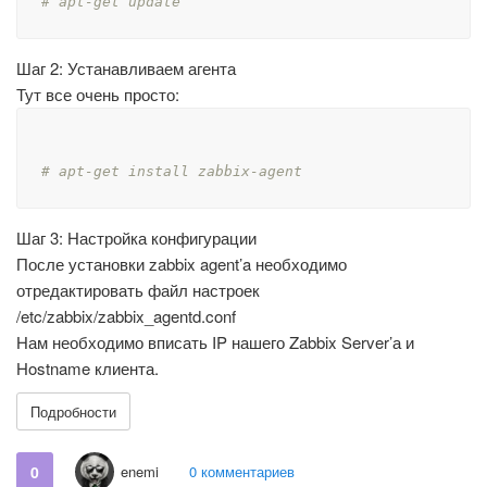
# apt-get update
Шаг 2: Устанавливаем агента
Тут все очень просто:
# apt-get install zabbix-agent
Шаг 3: Настройка конфигурации
После установки zabbix agent’a необходимо
отредактировать файл настроек
/etc/zabbix/zabbix_agentd.conf
Нам необходимо вписать IP нашего Zabbix Server’а и
Hostname клиента.
Подробности
0
enemi
0 комментариев