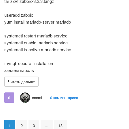
tar zxvf zabbix-3.2.3.tar.gz
useradd zabbix
yum install mariadb-server mariadb
systemctl restart mariadb.service
systemctl enable mariadb.service
systemctl is-active mariadb.service
mysql_secure_installation
задаём пароль
Читать дальше
0
enemi
0 комментариев
1
2
3
...
13