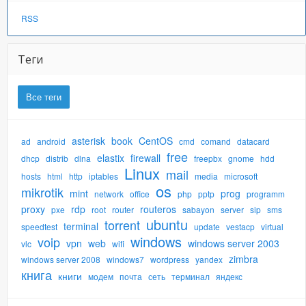
RSS
Теги
Все теги
asterisk
book
CentOS
ad
android
cmd
comand
datacard
free
elastix
firewall
dhcp
distrib
dlna
freepbx
gnome
hdd
Linux
mail
hosts
html
http
iptables
media
microsoft
os
mikrotik
mint
prog
network
office
php
pptp
programm
proxy
rdp
routeros
pxe
root
router
sabayon
server
sip
sms
ubuntu
torrent
terminal
speedtest
update
vestacp
virtual
windows
voip
vpn
web
windows server 2003
vlc
wifi
zimbra
windows server 2008
windows7
wordpress
yandex
книга
книги
модем
почта
сеть
терминал
яндекс