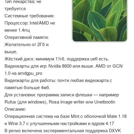
Тип лекарства: не
требуется
Системные требования:
Процессор: Intel/AMD не
менее 1.4ггц
Оперативной памяти:
Желательно от 2Гб и
выше.
Жёсткий диск: минимум 11гб. поддержка uefI есть.
Видеокарты для игр: Nvidia 8600 или выше. AMD от GCN
1.0 на amdgpu_pro
Видеокарты для работы: почти любая видеокарта с
памятью больше 4мб.
Для установки: программа записи флешки — например
Rufus (для windows), Rosa image writer или Unetbootin
Описание:
Операционная система на базе Mint c оболочкой Mate 1.18
и Wine 3.7 c улучшенными настройками и ядром 4.17
В релиз включена экспериментальная поддержка DXVK