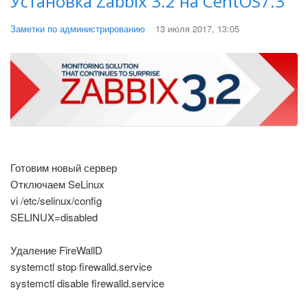
Установка Zabbix 3.2 на CentOS7.3
Заметки по администрированию
13 июля 2017, 13:05
Готовим новый сервер
Отключаем SeLinux
vi /etc/selinux/config
SELINUX=disabled
Удаление FireWallD
systemctl stop firewalld.service
systemctl disable firewalld.service