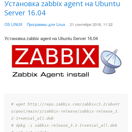
Установка zabbix agent на Ubuntu
Server 16.04
OS LINUX
Программы для Linux
21 сентября 2018, 11:32
Установка zabbix agent на Ubuntu Server 16.04
# wget http://repo.zabbix.com/zabbix/3.2/ubunt
u/pool/main/z/zabbix-release/zabbix-release_3.
2-1+xenial_all.deb
# dpkg -i zabbix-release_3.2-1+xenial_all.deb