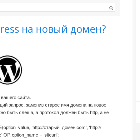
ress на новый домен?
вашего сайта.
ий запрос, заменив старое имя домена на новое
но быть слеша, а протокол должен быть http, а не
tion_value, ‘http://старый_домен.com‘, ‘http://
R option_name = ‘siteurl’;