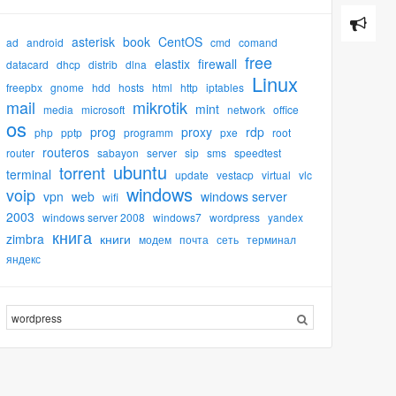
asterisk
book
CentOS
ad
android
cmd
comand
free
elastix
firewall
datacard
dhcp
distrib
dlna
Linux
freepbx
gnome
hdd
hosts
html
http
iptables
mail
mikrotik
mint
media
microsoft
network
office
os
prog
proxy
rdp
php
pptp
programm
pxe
root
routeros
router
sabayon
server
sip
sms
speedtest
ubuntu
torrent
terminal
update
vestacp
virtual
vlc
windows
voip
vpn
web
windows server
wifi
2003
windows server 2008
windows7
wordpress
yandex
книга
zimbra
книги
модем
почта
сеть
терминал
яндекс