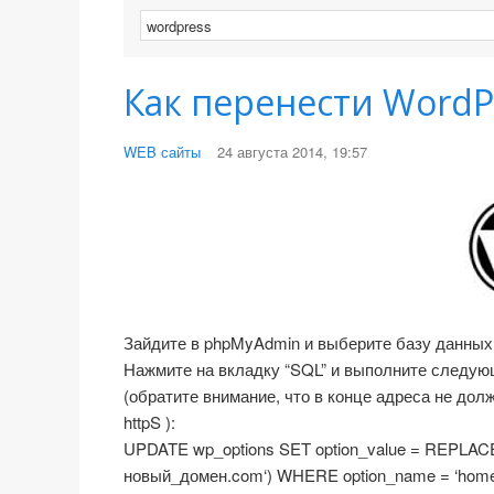
Как перенести WordP
WEB сайты
24 августа 2014, 19:57
Зайдите в phpMyAdmin и выберите базу данных 
Нажмите на вкладку “SQL” и выполните следующ
(обратите внимание, что в конце адреса не долж
httpS ):
UPDATE wp_options SET option_value = REPLACE(op
новый_домен.com‘) WHERE option_name = ‘home’ O