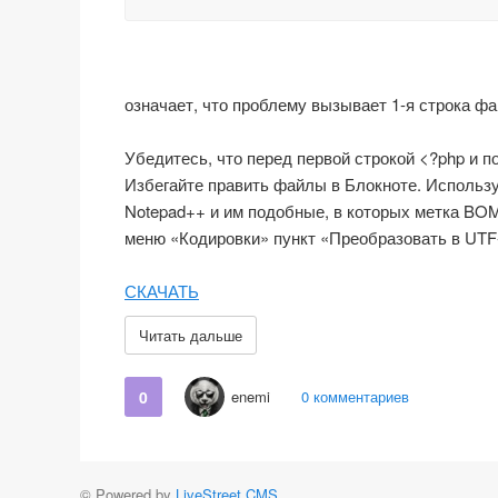
означает, что проблему вызывает 1-я строка фай
Убедитесь, что перед первой строкой <?php и п
Избегайте править файлы в Блокноте. Использ
Notepad++ и им подобные, в которых метка BOM
меню «Кодировки» пункт «Преобразовать в UTF
СКАЧАТЬ
Читать дальше
0
enemi
0 комментариев
© Powered by
LiveStreet CMS