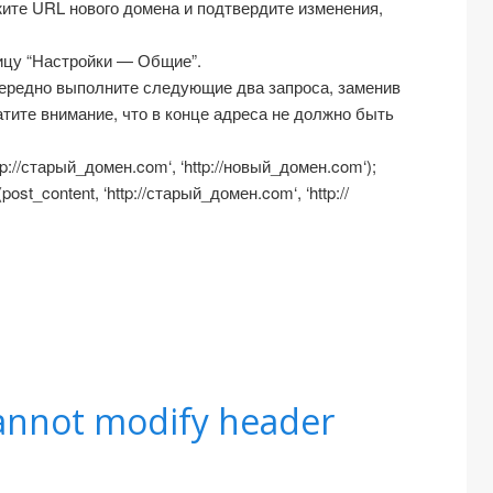
жите URL нового домена и подтвердите изменения,
ицу “Настройки — Общие”.
чередно выполните следующие два запроса, заменив
тите внимание, что в конце адреса не должно быть
://старый_домен.com‘, ‘http://новый_домен.com‘);
_content, ‘http://старый_домен.com‘, ‘http://
nnot modify header