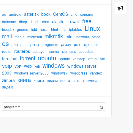
asterisk
book
CentOS
ad
android
cmd
comand
free
elastix
firewall
datacard
dhcp
distrib
dlna
Linux
freepbx
gnome
hdd
hosts
html
http
iptables
mail
mikrotik
mint
media
microsoft
network
office
os
prog
proxy
rdp
php
pptp
programm
pxe
root
routeros
router
sabayon
server
sip
sms
speedtest
ubuntu
torrent
terminal
update
vestacp
virtual
vlc
windows
voip
vpn
web
windows server
wifi
2003
windows server 2008
windows7
wordpress
yandex
книга
zimbra
книги
модем
почта
сеть
терминал
яндекс