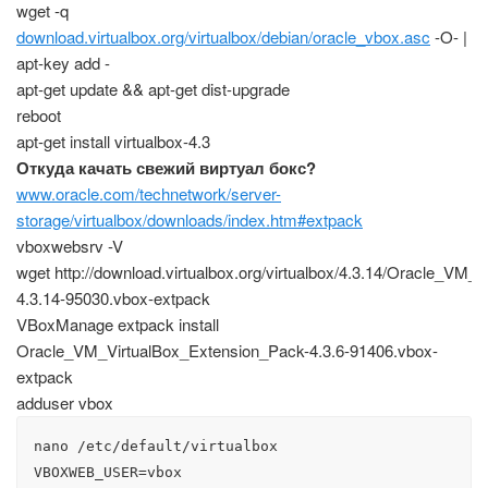
wget -q
download.virtualbox.org/virtualbox/debian/oracle_vbox.asc
-O- |
apt-key add -
apt-get update && apt-get dist-upgrade
reboot
apt-get install virtualbox-4.3
Откуда качать свежий виртуал бокс?
www.oracle.com/technetwork/server-
storage/virtualbox/downloads/index.htm#extpack
vboxwebsrv -V
wget http://download.virtualbox.org/virtualbox/4.3.14/Oracle_VM
4.3.14-95030.vbox-extpack
VBoxManage extpack install
Oracle_VM_VirtualBox_Extension_Pack-4.3.6-91406.vbox-
extpack
adduser vbox
nano /etc/default/virtualbox

VBOXWEB_USER=vbox
