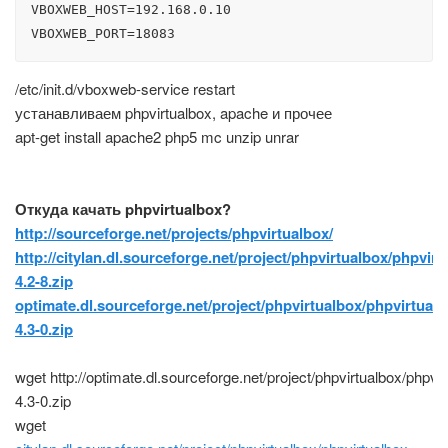
VBOXWEB_HOST=192.168.0.10

/etc/init.d/vboxweb-service restart
устанавливаем phpvirtualbox, apache и прочее
apt-get install apache2 php5 mc unzip unrar
Откуда качать phpvirtualbox?
http://sourceforge.net/projects/phpvirtualbox/
http://citylan.dl.sourceforge.net/project/phpvirtualbox/phpvirt
4.2-8.zip
optimate.dl.sourceforge.net/project/phpvirtualbox/phpvirtualb
4.3-0.zip
wget http://optimate.dl.sourceforge.net/project/phpvirtualbox/phpvir
4.3-0.zip
wget