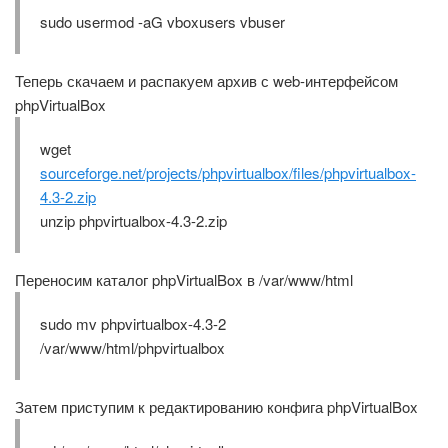
sudo usermod -aG vboxusers vbuser
Теперь скачаем и распакуем архив с web-интерфейсом
phpVirtualBox
wget
sourceforge.net/projects/phpvirtualbox/files/phpvirtualbox-
4.3-2.zip
unzip phpvirtualbox-4.3-2.zip
Переносим каталог phpVirtualBox в /var/www/html
sudo mv phpvirtualbox-4.3-2
/var/www/html/phpvirtualbox
Затем приступим к редактированию конфига phpVirtualBox