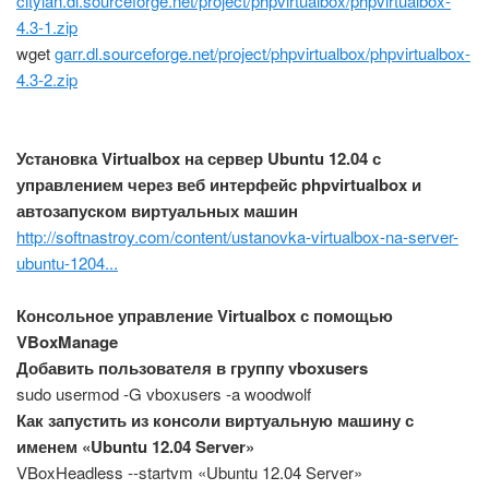
citylan.dl.sourceforge.net/project/phpvirtualbox/phpvirtualbox-
4.3-1.zip
wget
garr.dl.sourceforge.net/project/phpvirtualbox/phpvirtualbox-
4.3-2.zip
Установка Virtualbox на сервер Ubuntu 12.04 с
управлением через веб интерфейс phpvirtualbox и
автозапуском виртуальных машин
http://softnastroy.com/content/ustanovka-virtualbox-na-server-
ubuntu-1204...
Консольное управление Virtualbox с помощью
VBoxManage
Добавить пользователя в группу vboxusers
sudo usermod -G vboxusers -a woodwolf
Как запустить из консоли виртуальную машину с
именем «Ubuntu 12.04 Server»
VBoxHeadless --startvm «Ubuntu 12.04 Server»