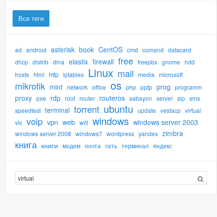
Все теги
asterisk
book
CentOS
ad
android
cmd
comand
datacard
free
elastix
firewall
dhcp
distrib
dlna
freepbx
gnome
hdd
Linux
mail
hosts
html
http
iptables
media
microsoft
os
mikrotik
mint
prog
network
office
php
pptp
programm
proxy
rdp
routeros
pxe
root
router
sabayon
server
sip
sms
ubuntu
torrent
terminal
speedtest
update
vestacp
virtual
windows
voip
vpn
web
windows server 2003
vlc
wifi
zimbra
windows server 2008
windows7
wordpress
yandex
книга
книги
модем
почта
сеть
терминал
яндекс