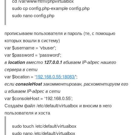
cd /var/www/html/phpvirtualbox
sudo cp config.php-example config.php
sudo nano config.php
прописываем пользователя и пароль (те, с помощью
которых вошли в систему)
var $username = ‘vbuser';
var $password = ‘password';
в
location
вместо
127.0.0.1
вбиваем IP-адрес нашего
сервера в сети
var $location = ‘
192.168.0.55:18083/
';
если
consoleHost
закомментирован, раскоментируем его
и вбиваем IP-адрес в сети
var $consoleHost = ‘192.168.0.55’;
Создаём файл /etc/default/virtualbox и вносим в него
пользователя и хоста
sudo touch /etc/default/virtualbox
sudo nano /etc/default/virtualbox