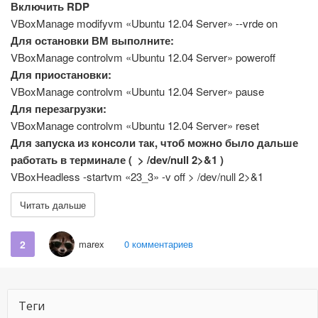
Включить RDP
VBoxManage modifyvm «Ubuntu 12.04 Server» --vrde on
Для остановки ВМ выполните:
VBoxManage controlvm «Ubuntu 12.04 Server» poweroff
Для приостановки:
VBoxManage controlvm «Ubuntu 12.04 Server» pause
Для перезагрузки:
VBoxManage controlvm «Ubuntu 12.04 Server» reset
Для запуска из консоли так, чтоб можно было дальше
работать в терминале ( > /dev/null 2>&1 )
VBoxHeadless -startvm «23_3» -v off > /dev/null 2>&1
Читать дальше
2
marex
0 комментариев
Теги