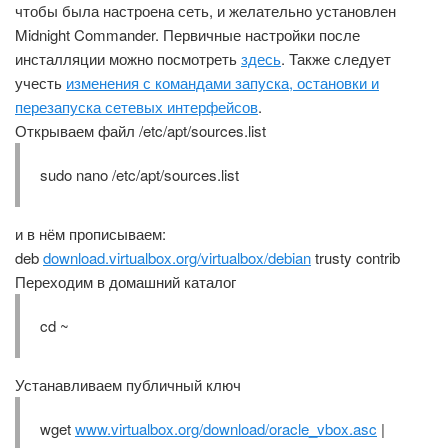
чтобы была настроена сеть, и желательно установлен
Midnight Commander. Первичные настройки после
инсталляции можно посмотреть
здесь
. Также следует
учесть
изменения с командами запуска, остановки и
перезапуска сетевых интерфейсов
.
Открываем файл /etc/apt/sources.list
sudo nano /etc/apt/sources.list
и в нём прописываем:
deb
download.virtualbox.org/virtualbox/debian
trusty contrib
Переходим в домашний каталог
cd ~
Устанавливаем публичный ключ
wget
www.virtualbox.org/download/oracle_vbox.asc
|