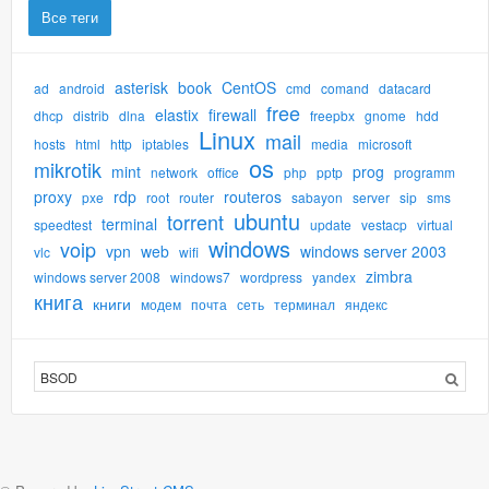
Все теги
asterisk
book
CentOS
ad
android
cmd
comand
datacard
free
elastix
firewall
dhcp
distrib
dlna
freepbx
gnome
hdd
Linux
mail
hosts
html
http
iptables
media
microsoft
os
mikrotik
mint
prog
network
office
php
pptp
programm
proxy
rdp
routeros
pxe
root
router
sabayon
server
sip
sms
ubuntu
torrent
terminal
speedtest
update
vestacp
virtual
windows
voip
vpn
web
windows server 2003
vlc
wifi
zimbra
windows server 2008
windows7
wordpress
yandex
книга
книги
модем
почта
сеть
терминал
яндекс