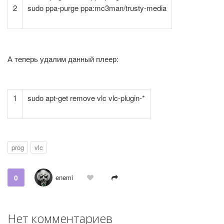
2
sudo ppa-purge ppa:mc3man/trusty-media
А теперь удалим данный плеер:
1
sudo apt-get remove vlc vlc-plugin-*
prog
vlc
0
enemi
Нет комментариев